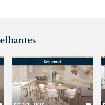
elhantes
Residencial
REF: BLZ-123055.J