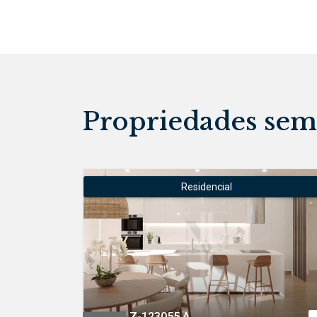
Propriedades sem
Residencial
REF: BLZ-123055.A