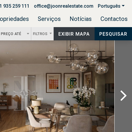
1 935 259 111
office@joonrealestate.com
Português
opriedades
Serviços
Notícias
Contactos
EXIBIR MAPA
PESQUISAR
PREÇO ATÉ
FILTROS