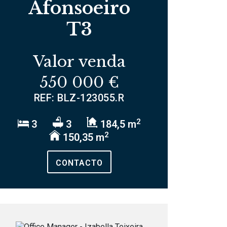
Afonsoeiro
T3
Valor venda
550 000 €
REF: BLZ-123055.R
2
3
3
184,5 m
2
150,35 m
CONTACTO