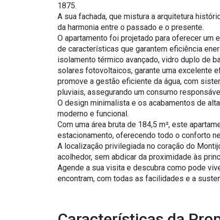
1875.
A sua fachada, que mistura a arquitetura histó
da harmonia entre o passado e o presente.
O apartamento foi projetado para oferecer um e
de características que garantem eficiência en
isolamento térmico avançado, vidro duplo de ba
solares fotovoltaicos, garante uma excelente ef
promove a gestão eficiente da água, com siste
pluviais, assegurando um consumo responsável
O design minimalista e os acabamentos de al
moderno e funcional.
Com uma área bruta de 184,5 m², este apartam
estacionamento, oferecendo todo o conforto nec
A localização privilegiada no coração do Monti
acolhedor, sem abdicar da proximidade às prin
Agende a sua visita e descubra como pode vive
encontram, com todas as facilidades e a susten
Características da Pro