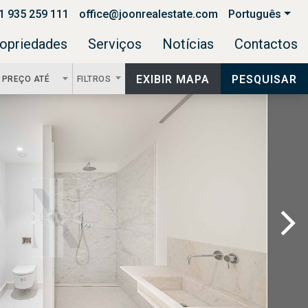
1 935 259 111
office@joonrealestate.com
Português
opriedades
Serviços
Notícias
Contactos
EXIBIR MAPA
PESQUISAR
PREÇO ATÉ
FILTROS