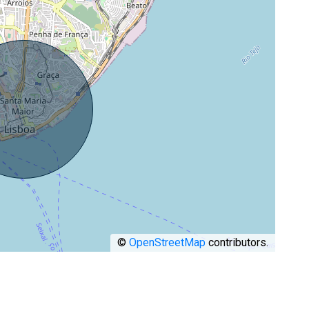
©
OpenStreetMap
contributors.