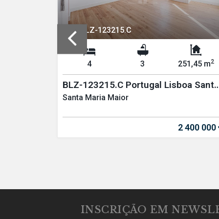
REF: BLZ-123215.C
2
2
54 m
4
3
251,45 m
oa Santa
BLZ-123215.C Portugal Lisboa Santa
Maria Maior T3
Santa Maria Maior
 000 000 €
2 400 000 
INSCRIÇÃO EM NEWSL