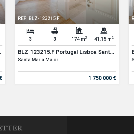
REF: BLZ-123215.F
2
2
3
3
174 m
41,15 m
BLZ-123215.F Portugal Lisboa Santa
Maria Maior T3
Santa Maria Maior
S
€
1 750 000 €
ETTER