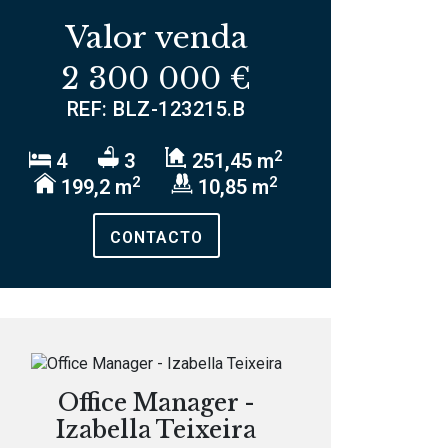
Valor venda
2 300 000 €
REF: BLZ-123215.B
2
4
3
251,45 m
2
2
199,2 m
10,85 m
CONTACTO
Office Manager -
Izabella Teixeira