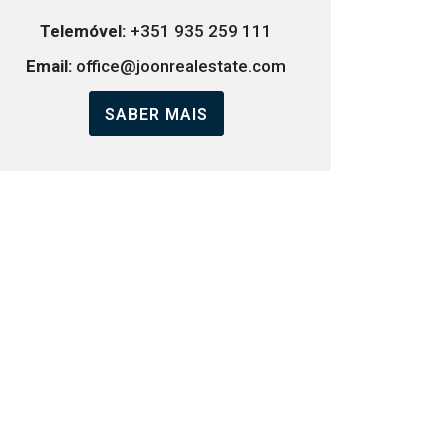
Telemóvel:
+351 935 259 111
Email:
office@joonrealestate.com
SABER MAIS