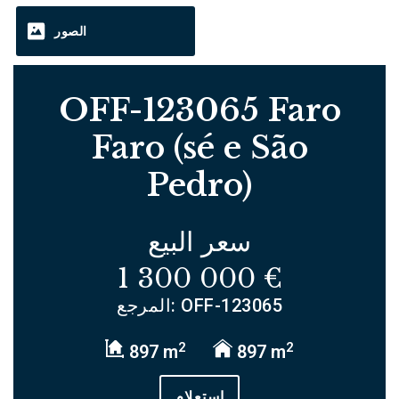
الصور
OFF-123065 Faro
Faro (sé e São
Pedro)
سعر البيع
1 300 000 €
المرجع: OFF-123065
2
2
897 m
897 m
استعلام