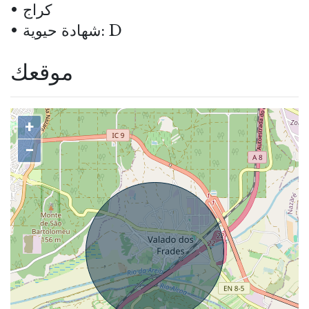
كراج
شهادة حيوية: D
موقعك
+
−