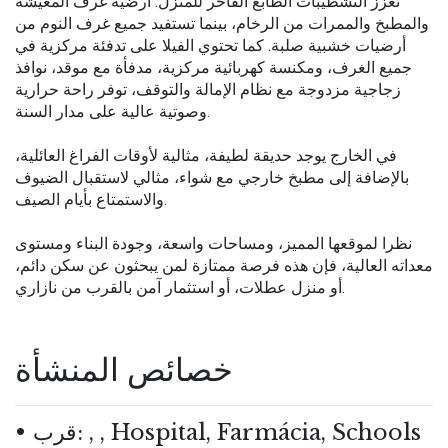
تعزز التشطيبات الطابع الفاخر للمنزل. أرضية غرف المعيشة
والمطبخ والممرات من الرخام، بينما تستفيد جميع غرف النوم من
أرضيات خشبية صلبة. كما تحتوي الفيلا على تدفئة مركزية في
جميع الغرف، ومكنسة كهربائية مركزية، مدفأة مع موقد، نوافذ
زجاجية مزدوجة مع نظام الإمالة والتوقف، توفر راحة حرارية
وصوتية عالية على مدار السنة.
في الخارج يوجد حديقة لطيفة، مثالية لأوقات الفراغ العائلية،
بالإضافة إلى مطبخ خارجي مع شواء، مثالي لاستقبال الضيوف
والاستمتاع بأيام الصيف.
نظرا لموقعها المميز، ومساحات واسعة، وجودة البناء ومستوى
معداته العالية، فإن هذه فرصة ممتازة لمن يبحثون عن سكن دائم،
أو منزل عطلات، أو استثمار آمن بالقرب من نازاري.
خصائص المنشأة
قرب: , , Hospital, Farmácia, Schools