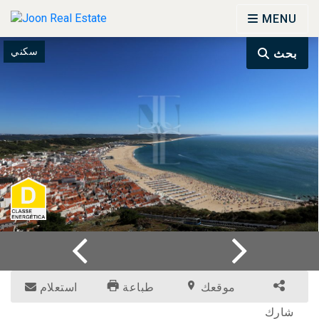
MENU
سكني
بحث
موقعك
طباعة
استعلام
شارك