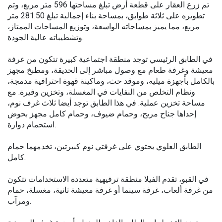
تم زرع العقار على قطعة أرض تبلغ مساحتها 596 متر مربع، وتم
تطويره على ثلاثة طوابق، بمساحة بناء إجمالية تبلغ 281.50 متر
مربع، مما يميز بمساحاته الواسعة، وتوزيع المساحات الممتاز،
وتشطيباته عالية الجودة.
في الطابق الرئيسي توجد منطقة اجتماعية كبيرة تتكون من غرفة
معيشة وغرفة طعام مع وصول مباشر إلى الحديقة، ومطبخ مجهز
بالكامل بأجهزة ميليه، وموقد حث، وماكينة قهوة احترافية مدمجة،
ونظام التخلص من النفايات في المغسلة، وتخزين وفيرة. مع
مساحة تخزين عملية. في هذا الطابق توجد أيضا ثلاث غرف نوم،
إحداها جناح مريح، وحمام ضيوف، وحمام كامل مجهز بحوض
استحمام دوارة.
الطابق العلوي يحتوي على غرفتي نوم كبيرتين، تخدمهما حمام
كامل.
في القبو، تقدم الفيلا منطقة ترفيهية متعددة الاستخدامات تتكون
من غرفة ألعاب، غرفة سينما أو غرفة معيشة ثانية، مغسلة، حمام
ومرآب.